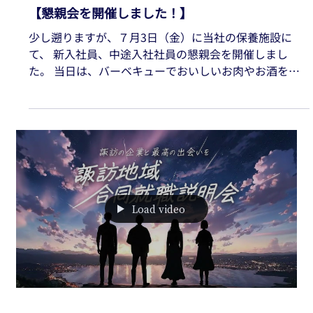
7月24日
採用ブログ
【懇親会を開催しました！】
少し遡りますが、７月3日（金）に当社の保養施設に
て、 新入社員、中途入社社員の懇親会を開催しまし
た。 当日は、バーベキューでおいしいお肉やお酒を囲
みながら、 普段は話す機会の少ない他部署のメンバー
とも大いに盛り上がり、 社員の絆を深める良いきっか
けとなりました。 今後も社員一同、一層のチームワー
クを図り、 世界に選ばれ続ける製品をお届けしてまい
ります。