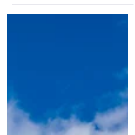
こんにちは！ 梅雨も明けて暑い日が続いていますが、
皆様いかがお過ごしでしょうか。 本日のブログは「教
えて！ライト光機の福利厚生施設 その①」と題して、
当社4階ラウンジに設置してあります「シュミレーショ
ンゴルフ」の設備を、岩波社長と若手社員2名に実際に
利用してもらっているところと合わせてご紹介したいと
思います！ シュミレーションゴルフは天候に関係なく
室内練習ができるだけでなく、弾道データ、スイング解
析、インパクト瞬間の映像など、より本格的な練習がで
きる設備になります。 社員ＥさんとＳさんはゴルフ未経
験の全くの初心者！ まずはクラブの握り方、フォーム
から岩波社長に教えていただきました。 その後お手本
を見せていただき、実際に打ってみました。 体験して
もらったＥさんもＳさんも、難しい！と言いながらも何
回かゴルフボールを打つうちに、前に飛ぶようになって
いました。 何事もこつこつ練習することが大切です
ね。 これからやってみたい！ゴルフって難しそう…と
いう社員も、自分の空いてる時間を利用してゴルフデビ