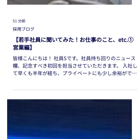
51 分前
採用ブログ
【若手社員に聞いてみた！お仕事のこと、etc.①
営業編】
皆様こんにちは！ 社員Sです。社員持ち回りのニュース
欄、記念すべき初回を担当させていただきます。 入社し
て早くも半年が経ち、プライベートにも少し余裕ができ
てきました。 「自分が一番手でいいんだろうか」と思
いつつ書き始めましたが、意外とすらすら書けるもので
すね。 今回は、最近プライベートで始めたことを2つご
紹介したいと思います。 まずは普通二輪免許です。 い
わゆるバイクの免許取得に向けて日々奮闘しています。
当たる風やエンジンからの熱など、車ではなかなか味わ