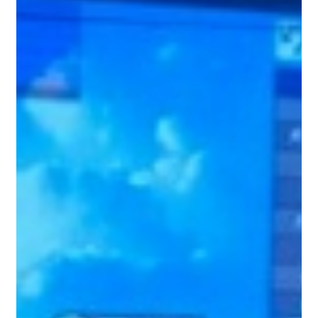
えない感覚が新鮮で、すっかり夢中になっています。 県
外出身なので、免許を取得したらまずは「そば！長野観
光！そしてまたそば！」くらいの勢いで長野を満喫した
いと考えています。その後は全国各地を巡り、ご当地グ
ルメ探訪に励む予定です。 そういえば、このニュース欄
でグルメ紹介をしても大丈夫なんでしょうか。どこまで
プライベートな話題を書いてよいのか少し気になりま
す。 もうひとつがベランダ農園です。 某Wへ足を運び、
ポットや土、種などを一式購入しました。 農業コーナ
ーは、さながら某北欧系家具ショップIの売り場の