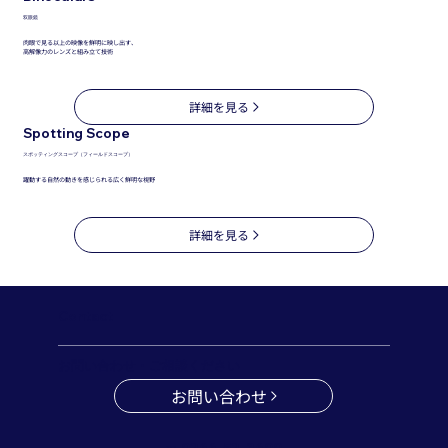
双眼鏡
肉眼で見る以上の映像を鮮明に映し出す、
高解像力のレンズと組み立て技術
詳細を見る
Spotting Scope
スポッティングスコープ（フィールドスコープ）
躍動する自然の動きを感じられる広く鮮明な視野
詳細を見る
Contact
お問い合わせ・ご相談ください
お問い合わせ