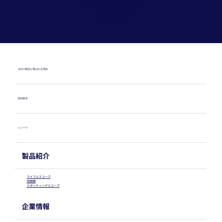
0266-52-3600
TEL
営業時間：10:00〜17:00
定休日：土・日・祝
当社の製品が選ばれる理由
国内販売
ニュース
製品紹介
ライフルスコープ
双眼鏡
スポッティングスコープ
企業情報