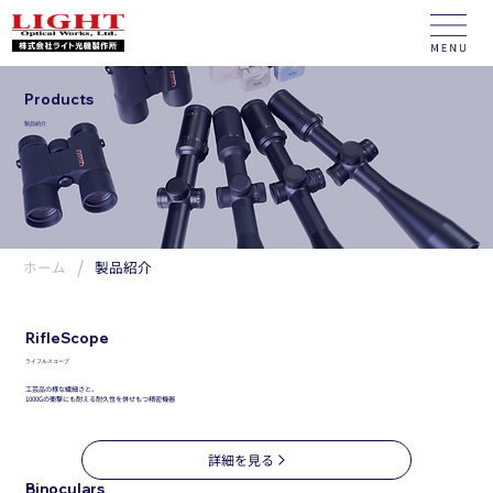
Products
製品紹介
/
ホーム
製品紹介
RifleScope
ライフルスコープ
工芸品の様な繊細さと、
1000Gの衝撃にも耐える耐久性を併せもつ精密機器
詳細を見る
Binoculars